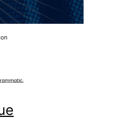
con
grammatic
,
ue