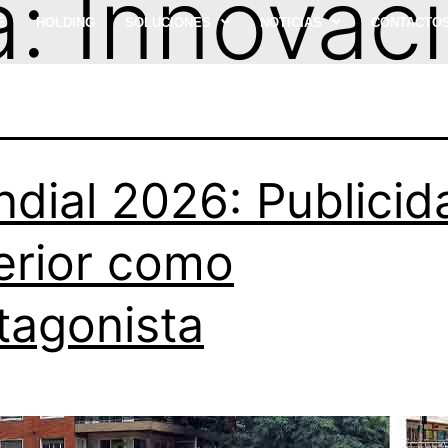
a:
Innovac
E
HOLDING
SOLUCIONES
NOTICIAS
CONTACTO
dial 2026: Publicid
erior como
tagonista