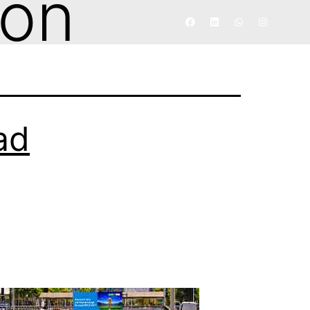
ión
S
ad