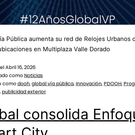
ía Pública aumenta su red de Relojes Urbanos 
bicaciones en Multiplaza Valle Dorado
 el
Abril 16, 2026
zado como
Noticias
do como
dooh
,
global vía pública
,
Innovación
,
PDOOH
,
Pro
,
publicidad exterior
bal consolida Enfoq
rt City