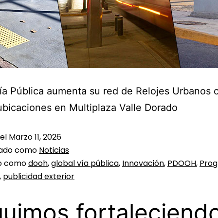
ía Pública aumenta su red de Relojes Urbanos 
bicaciones en Multiplaza Valle Dorado
 el
Marzo 11, 2026
zado como
Noticias
do como
dooh
,
global vía pública
,
Innovación
,
PDOOH
,
Pro
,
publicidad exterior
uimos fortaleciend