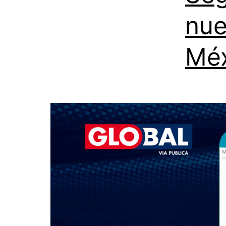
nue
Mé