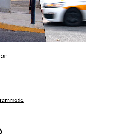
con
grammatic
,
o