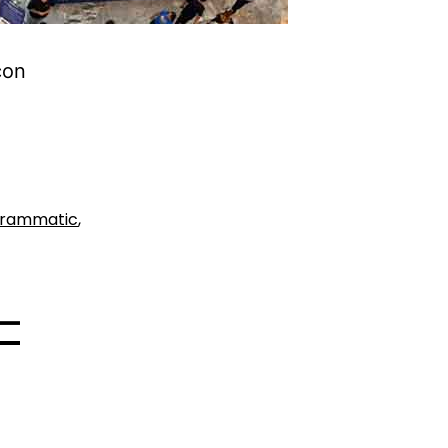
con
grammatic
,
–