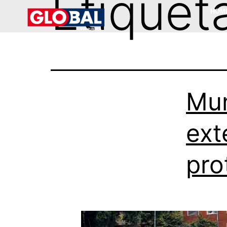
Etiquet
HOM
Mun
ext
pro