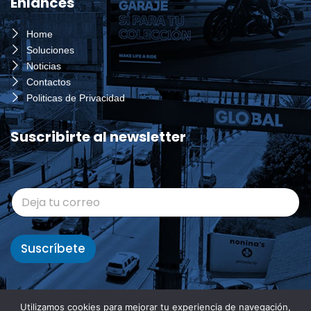
Enlances
Home
Soluciones
Noticias
Contactos
Politicas de Privacidad
Suscribirte al newsletter
*
C
C
o
o
r
r
r
r
e
Suscríbete
e
o
o
*
Utilizamos cookies para mejorar tu experiencia de navegación,