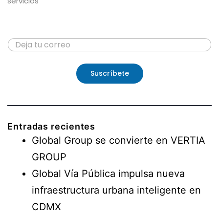
servicios
C
C
o
o
r
r
r
r
e
Suscríbete
e
o
o
C
*
o
r
r
Entradas recientes
e
o
Global Group se convierte en VERTIA
C
o
GROUP
r
Global Vía Pública impulsa nueva
r
e
infraestructura urbana inteligente en
o
CDMX