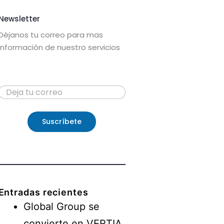
Newsletter
Déjanos tu correo para mas
información de nuestro servicios
C
C
o
o
r
r
r
r
e
Suscríbete
e
o
o
C
*
o
r
r
e
o
Entradas recientes
*
Global Group se
convierte en VERTIA