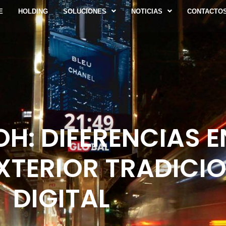
E
HOLDING
SOLUCIONES
NOTICIAS
CONTACTO
H: DIFERENCIAS E
XTERIOR TRADICIO
DIGITAL