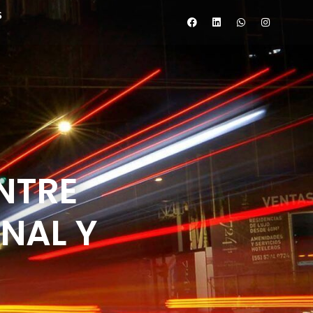
S
NTRE
NAL Y