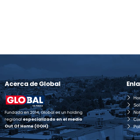
Acerca de Global
Enl
Ho
So
Fundada en 2014, Global es un holding
Not
regional
especializado en
el
medio
Co
Out Of Home (OOH)
.
Pol