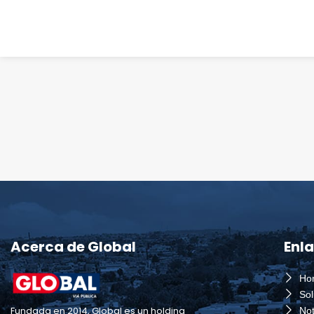
Acerca de Global
Enl
Ho
So
Fundada en 2014, Global es un holding
Not