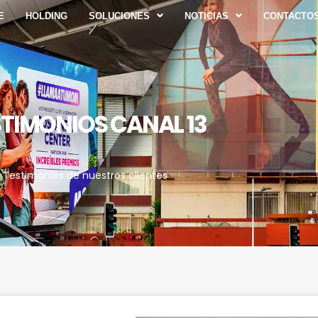
E
HOLDING
SOLUCIONES
NOTICIAS
CONTACTO
TIMONIOS CANAL 13​
Testimonios de nuestros clientes