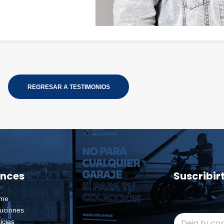
REGRESAR A TESTIMONIOS
ances
Suscribir
me
*
luciones
C
C
icias