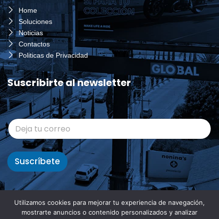
Home
Soluciones
Noticias
Contactos
Politicas de Privacidad
Suscribirte al newsletter
C
o
r
r
e
Suscríbete
o
*
Utilizamos cookies para mejorar tu experiencia de navegación,
mostrarte anuncios o contenido personalizados y analizar